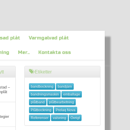
sad plåt
Varmgalvad plåt
ning
Mer..
Kontakta oss
tt
Etiketter
bandbockning
bandjärn
stad –
nplåt
bandningsmaskin
emballage
plåtband
plåtbearbetning
Plåtbockning
Prelaq Nova
tegier
Referenser
valsning
Övrigt