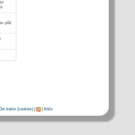
av
ra
av plåt
r
Om kakor (cookies)
|
|
Arkiv