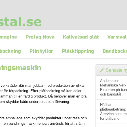
magine
Prelaq Nova
Kallvalsad plåt
Varmval
bockning
Plåthyllor
Plåtklippning
Bandbock
ningsmaskin
Senaste ny
Anderssons
Mekaniska Verk
 verkstäder där man jobbar med produktion av olika
Experten på tun
 för förpackning. Efter plåtbockning så kan delar
och bandstål
samman till en färdig produkt. Då behöver man en bra
som skyddar både under resa och förvaring.
Hållbar
plåtbearbetning:
Återvinningsstra
 bra emballage som skyddar produkter under resa och
för plåtband
 som en bandningsmaskin enbart används för att slå in