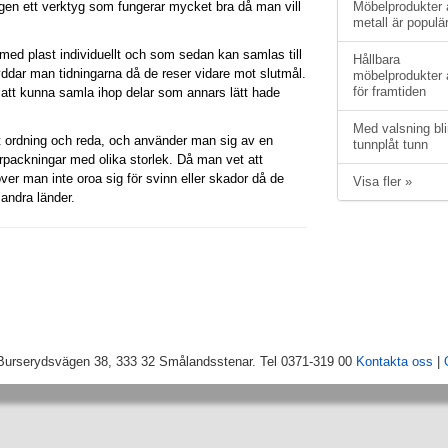
ligen ett verktyg som fungerar mycket bra då man vill
Möbelprodukter 
metall är populä
 med plast individuellt och som sedan kan samlas till
Hållbara
dar man tidningarna då de reser vidare mot slutmål.
möbelprodukter 
för framtiden
att kunna samla ihop delar som annars lätt hade
Med valsning bli
t ordning och reda, och använder man sig av en
tunnplåt tunn
örpackningar med olika storlek. Då man vet att
er man inte oroa sig för svinn eller skador då de
Visa fler »
 andra länder.
 Burserydsvägen 38, 333 32 Smålandsstenar. Tel 0371-319 00
Kontakta oss
|