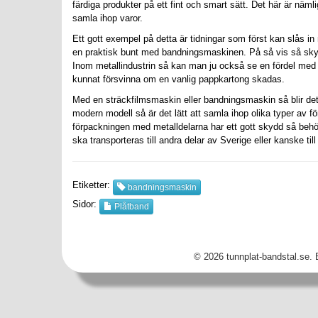
färdiga produkter på ett fint och smart sätt. Det här är näm
samla ihop varor.
Ett gott exempel på detta är tidningar som först kan slås in
en praktisk bunt med bandningsmaskinen. På så vis så skyd
Inom metallindustrin så kan man ju också se en fördel med 
kunnat försvinna om en vanlig pappkartong skadas.
Med en sträckfilmsmaskin eller bandningsmaskin så blir de
modern modell så är det lätt att samla ihop olika typer av f
förpackningen med metalldelarna har ett gott skydd så behöv
ska transporteras till andra delar av Sverige eller kanske till
Etiketter:
bandningsmaskin
Sidor:
Plåtband
© 2026 tunnplat-bandstal.se.